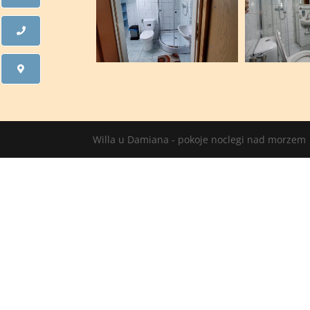
Willa u Damiana - pokoje noclegi nad morzem